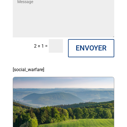
=
2 + 1
ENVOYER
[social_warfare]