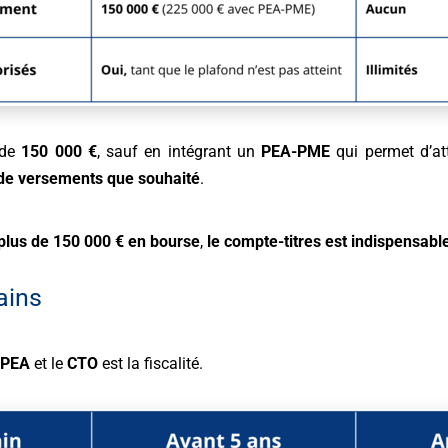
de
150 000 €
, sauf en intégrant un
PEA-PME
qui permet d’at
 de versements que souhaité
.
 plus de 150 000 € en bourse
,
le
compte-titres
est indispensabl
ains
e
PEA
et le
CTO
est la fiscalité.