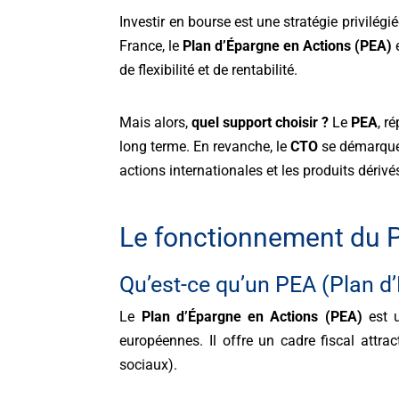
Investir en bourse est une stratégie privilégi
France, le
Plan d’Épargne en Actions (PEA)
e
de flexibilité et de rentabilité.
Mais alors,
quel support choisir ?
Le
PEA
, r
long terme. En revanche, le
CTO
se démarque 
actions internationales et les produits dérivé
Le fonctionnement du P
Qu’est-ce qu’un PEA (Plan d
Le
Plan d’Épargne en Actions (PEA)
est u
européennes. Il offre un cadre fiscal attr
sociaux).