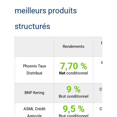
meilleurs produits
structurés
Protecti
Rendements
capit
Capital 
7,70 %
Phoenix Taux
garant
Distribué
Net
conditionnel
l'échéa
9 %
Capital p
BNP Kering
Brut conditionnel
jusqu'à
9,5 %
ASML Crédit
Capital p
Agricole
Brut conditionnel
jusqu'à