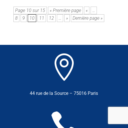
Page 10 sur 15
« Première page
«
…
8
9
10
11
12
…
»
Dernière page »

44 rue de la Source – 75016 Paris
