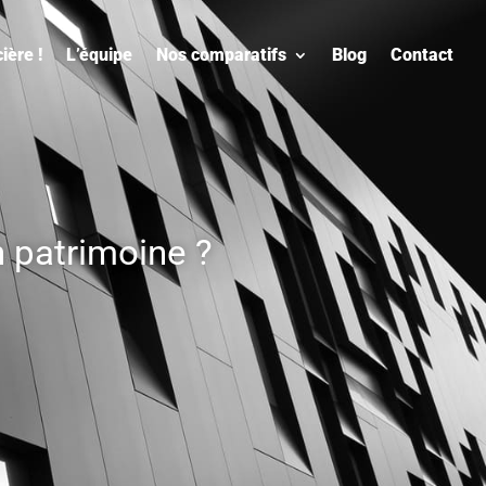
ière !
L’équipe
Nos comparatifs
Blog
Contact
n patrimoine ?